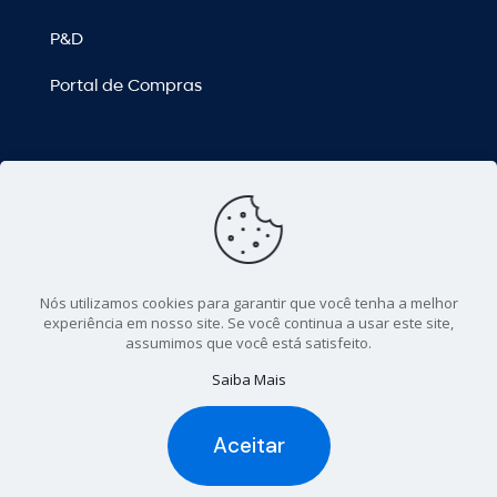
P&D
Portal de Compras
Links úteis
Contato
Dúvidas Frequentes
Nós utilizamos cookies para garantir que você tenha a melhor
experiência em nosso site. Se você continua a usar este site,
Portal da Transparência
assumimos que você está satisfeito.
Saiba Mais
Fundação de Pesquisa e
Aceitar
Assessoramento à Indústria © 2025