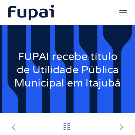
FUPAI recebe título
de Utilidade Pública
Municipal em Itajubá